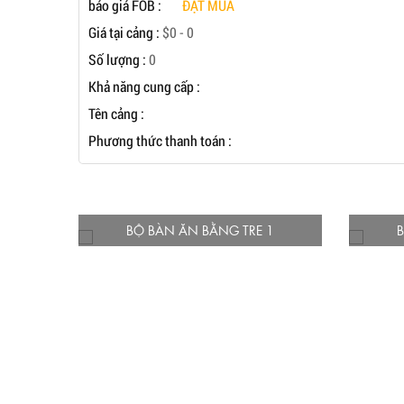
báo giá FOB :
ĐẶT MUA
Giá tại cảng :
$0 - 0
Số lượng :
0
Khả năng cung cấp :
Tên cảng :
Phương thức thanh toán :
BỘ BÀN ĂN BẰNG TRE 1