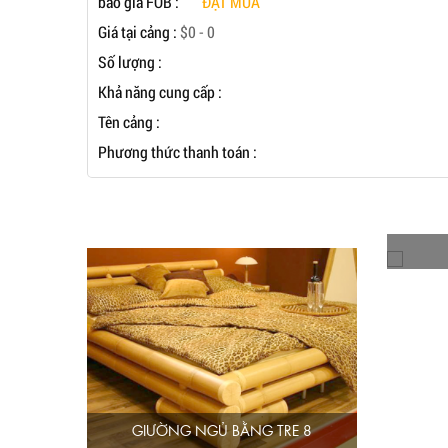
báo giá FOB :
ĐẶT MUA
Giá tại cảng :
$0 - 0
Số lượng :
Khả năng cung cấp :
Tên cảng :
Phương thức thanh toán :
GIƯỜNG NGỦ BẰNG TRE 8