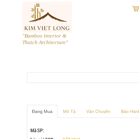
"Bamboo Interior &
Thatch Architecture"
prev
Đang Mua
Mô Tả
Vận Chuyển
Bảo Hàn
Mã SP: