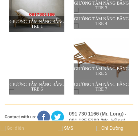
GIƯỜNG TẮM NẮNG BẰNG
TRE 3
GIƯỜNG TẮM NẮNG BẰNG
GIƯỜNG TẮM NẮNG BẰNG
TRE 4
TRE 1
GIƯỜNG TẮM NẮNG BẰNG
TRE 5
GIƯỜNG TẮM NẮNG BẰNG
GIƯỜNG TẮM NẮNG BẰNG
TRE 6
TRE 7
091 730 1166 (Mr. Long) -
Contact with us:
091 135 5299 (Ms. Hằng)
cotranhlopnha@gmail.com
Gọi điện
SMS
Chỉ Đường