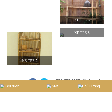
KỆ TRE 6
KỆ TRE 8
KỆ TRE 7
091 730 1166 (Mr. Long) -
Contact with us:
Gọi điện
SMS
Chỉ Đường
091 135 5299 (Ms. Hằng)
cotranhlopnha@gmail.com
Copyright © 2017 Kim Viet Long Factory.