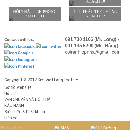
KHÁCH 10
NỘI THẤT TRE PHÒNG
NỘI THẤT TRE PHÒNG
KHÁCH 11
KHÁCH 12
Contact with us:
091 730 1166 (Mr. Long) -
091 135 5299 (Ms. Hằng)
cotranhlopnha@gmail.com
Copyright © 2017 Kim Viet Long Factory.
Sơ đồ Website
Hỗ trợ
VẬN CHUYỂN VÀ ĐỔI TRẢ
BẢO HÀNH
Điều kiện & Điều khoản
Liên hệ
Gọi điện
SMS
Chỉ Đường