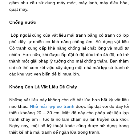
giảm nhu cầu sử dụng máy móc, máy lạnh, máy điều hòa,
quạt máy.
Chống nước
Lớp ngoài cùng của vật liệu mái tranh bằng cỏ tranh có lớp
phủ dầy tự nhiên có khả năng chống ẩm. Sử dụng vật liệu
Cỏ tranh cung cấp khả năng chống lại chất lỏng và muối tự
nhiên. Hơn nữa, khi được lắp đặt ở độ dốc trên 45 độ, nó trở
thành một giải pháp lý tưởng cho mái chống thấm. Bạn thậm
chí có thể xem xét việc xây dựng một nhà mái lợp cỏ tranh ở
các khu vực ven biển dễ bị mưa lớn.
Không Còn Là Vật Liệu Dễ Cháy
Những vật liệu này không còn dễ bắt lửa hơn bất kỳ vật liệu
nào khác.
Nhà mái lợp cỏ tranh
được lắp đặt với độ dày tối
thiểu khoảng 20 – 30 cm. Mật độ này cho phép vật liệu lợp
tranh cháy âm ỉ, tức là nó làm chậm sự lan truyền của khói.
Ngày nay, một số kỹ thuật khác cũng được sử dụng trong
thiết kế nhà mái tranh để ngăn lửa trong tranh.