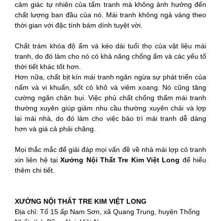
cảm giác tự nhiên của tấm tranh mà không ảnh hưởng đến
chất lượng ban đầu của nó. Mái tranh không ngả vàng theo
thời gian với đặc tính bám dính tuyệt vời.
Chất trám khóa độ ẩm và kéo dài tuổi thọ của vật liệu mái
tranh, do đó làm cho nó có khả năng chống ẩm và các yếu tố
thời tiết khác tốt hơn.
Hơn nữa, chất bịt kín mái tranh ngăn ngừa sự phát triển của
nấm và vi khuẩn, sốt cỏ khô và viêm xoang. Nó cũng tăng
cường ngăn chặn bụi. Việc phủ chất chống thấm mái tranh
thường xuyên giúp giảm nhu cầu thường xuyên chải và lợp
lại mái nhà, do đó làm cho việc bảo trì mái tranh dễ dàng
hơn và giá cả phải chăng.
Mọi thắc mắc để giải đáp mọi vấn đề về nhà mái lợp cỏ tranh
xin liên hệ tại
Xưởng Nội Thất Tre Kim Việt Long
để hiểu
thêm chi tiết.
XƯỞNG NỘI THẤT TRE KIM VIỆT LONG
Địa chỉ: Tổ 15 ấp Nam Sơn, xã Quang Trung, huyện Thống