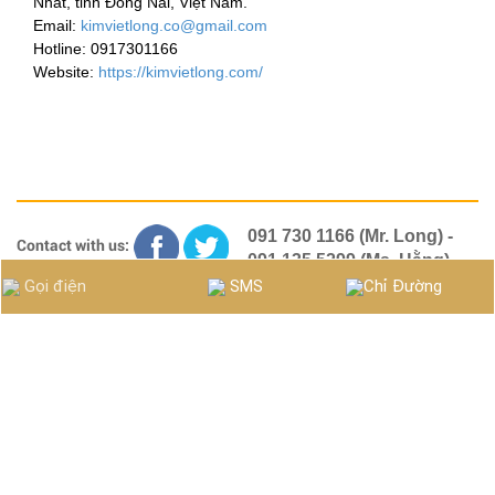
Nhất, tỉnh Đồng Nai, Việt Nam.
Email:
kimvietlong.co@gmail.com
Hotline: 0917301166
Website:
https://kimvietlong.com/
091 730 1166 (Mr. Long) -
Contact with us:
091 135 5299 (Ms. Hằng)
cotranhlopnha@gmail.com
Gọi điện
SMS
Chỉ Đường
Copyright © 2017 Kim Viet Long Factory.
Sơ đồ Website
Hỗ trợ
VẬN CHUYỂN VÀ ĐỔI TRẢ
BẢO HÀNH