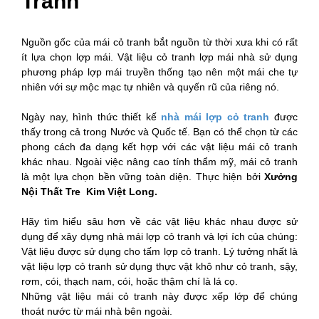
Tranh
Nguồn gốc của mái cỏ tranh bắt nguồn từ thời xưa khi có rất
ít lựa chọn lợp mái. Vật liệu cỏ tranh lợp mái nhà sử dụng
phương pháp lợp mái truyền thống tạo nên một mái che tự
nhiên với sự mộc mạc tự nhiên và quyến rũ của riêng nó.
Ngày nay, hình thức thiết kế
nhà mái lợp cỏ tranh
được
thấy trong cả trong Nước và Quốc tế. Bạn có thể chọn từ các
phong cách đa dạng kết hợp với các vật liệu mái cỏ tranh
khác nhau. Ngoài việc nâng cao tính thẩm mỹ, mái cỏ tranh
là một lựa chọn bền vững toàn diện. Thực hiện bởi
Xưởng
Nội Thất Tre Kim Việt Long.
Hãy tìm hiểu sâu hơn về các vật liệu khác nhau được sử
dụng để xây dựng nhà mái lợp cỏ tranh và lợi ích của chúng:
Vật liệu được sử dụng cho tấm lợp cỏ tranh. Lý tưởng nhất là
vật liệu lợp cỏ tranh sử dụng thực vật khô như cỏ tranh, sậy,
rơm, cói, thạch nam, cói, hoặc thậm chí là lá cọ.
Những vật liệu mái cỏ tranh này được xếp lớp để chúng
thoát nước từ mái nhà bên ngoài.