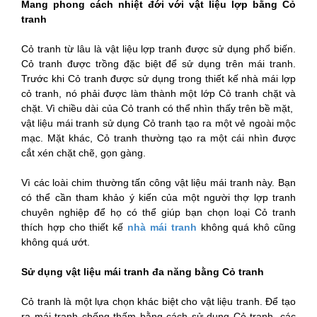
Mang phong cách nhiệt đới với vật liệu lợp bằng Cỏ
tranh
Cỏ tranh từ lâu là vật liệu lợp tranh được sử dụng phổ biến.
Cỏ tranh được trồng đặc biệt để sử dụng trên mái tranh.
Trước khi Cỏ tranh được sử dụng trong thiết kế nhà mái lợp
cỏ tranh, nó phải được làm thành một lớp Cỏ tranh chặt và
chặt. Vì chiều dài của Cỏ tranh có thể nhìn thấy trên bề mặt,
vật liệu mái tranh sử dụng Cỏ tranh tạo ra một vẻ ngoài mộc
mạc. Mặt khác, Cỏ tranh thường tạo ra một cái nhìn được
cắt xén chặt chẽ, gọn gàng.
Vì các loài chim thường tấn công vật liệu mái tranh này. Bạn
có thể cần tham khảo ý kiến của một người thợ lợp tranh
chuyên nghiệp để họ có thể giúp bạn chọn loại Cỏ tranh
thích hợp cho thiết kế
nhà mái tranh
không quá khô cũng
không quá ướt.
Sử dụng vật liệu mái tranh đa năng bằng Cỏ tranh
Cỏ tranh là một lựa chọn khác biệt cho vật liệu tranh. Để tạo
ra mái tranh chống thấm bằng cách sử dụng Cỏ tranh, các