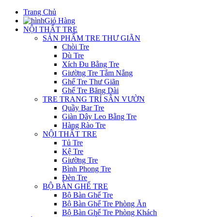
Trang Chủ
Giỏ Hàng
NỘI THẤT TRE
SẢN PHẨM TRE THƯ GIÃN
Chòi Tre
Dù Tre
Xích Đu Bằng Tre
Giường Tre Tắm Nắng
Ghế Tre Thư Giãn
Ghế Tre Băng Dài
TRE TRANG TRÍ SÂN VƯỜN
Quầy Bar Tre
Giàn Dây Leo Bằng Tre
Hàng Rào Tre
NỘI THẤT TRE
Tủ Tre
Kệ Tre
Giường Tre
Bình Phong Tre
Đèn Tre
BỘ BÀN GHẾ TRE
Bộ Bàn Ghế Tre
Bộ Bàn Ghế Tre Phòng Ăn
Bộ Bàn Ghế Tre Phòng Khách