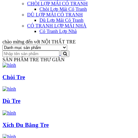
CHÒI LỢP MÁI CỎ TRANH
Chòi Lợp Mái Cỏ Tranh
DÙ LỢP MÁI CỎ TRANH
Dù Lợp Mái Cỏ Tranh
CỎ TRANH LỢP MÁI NHÀ
Cỏ Tranh Lợp Nhà
chào mừng đến với NỘI THẤT TRE
SẢN PHẨM TRE THƯ GIÃN
Chòi Tre
Dù Tre
Xích Đu Bằng Tre