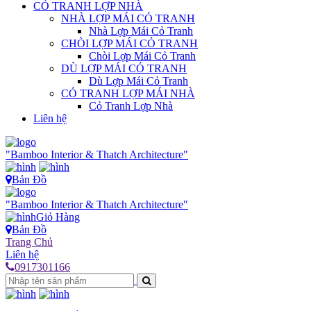
CỎ TRANH LỢP NHÀ
NHÀ LỢP MÁI CỎ TRANH
Nhà Lợp Mái Cỏ Tranh
CHÒI LỢP MÁI CỎ TRANH
Chòi Lợp Mái Cỏ Tranh
DÙ LỢP MÁI CỎ TRANH
Dù Lợp Mái Cỏ Tranh
CỎ TRANH LỢP MÁI NHÀ
Cỏ Tranh Lợp Nhà
Liên hệ
"Bamboo Interior & Thatch Architecture"
Bản Đồ
"Bamboo Interior & Thatch Architecture"
Giỏ Hàng
Bản Đồ
Trang Chủ
Liên hệ
0917301166