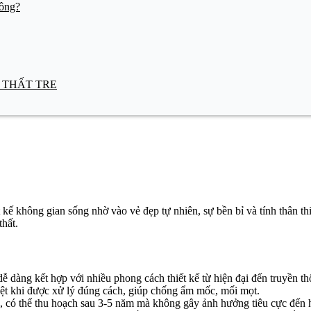
hông?
NỘI THẤT TRE
 kế không gian sống nhờ vào vẻ đẹp tự nhiên, sự bền bỉ và tính thân th
hất.
dễ dàng kết hợp với nhiều phong cách thiết kế từ hiện đại đến truyền th
biệt khi được xử lý đúng cách, giúp chống ẩm mốc, mối mọt.
nh, có thể thu hoạch sau 3-5 năm mà không gây ảnh hưởng tiêu cực đến h