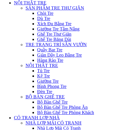
NỘI THẤT TRE
SẢN PHẨM TRE THƯ GIÃN
Chòi Tre
Dù Tre
Xích Đu Bằng Tre
Giường Tre Tắm Nắng
Ghế Tre Thư Giãn
Ghế Tre Băng Dài
TRE TRANG TRÍ SÂN VƯỜN
Quầy Bar Tre
Giàn Dây Leo Bằng Tre
Hàng Rào Tre
NỘI THẤT TRE
Tủ Tre
Kệ Tre
Giường Tre
Bình Phong Tre
Đèn Tre
BỘ BÀN GHẾ TRE
Bộ Bàn Ghế Tre
Bộ Bàn Ghế Tre Phòng Ăn
Bộ Bàn Ghế Tre Phòng Khách
CỎ TRANH LỢP NHÀ
NHÀ LỢP MÁI CỎ TRANH
Nhà Lợp Mái Cỏ Tranh